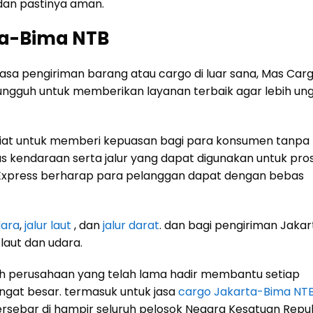
dan pastinya aman.
ta-Bima NTB
sa pengiriman barang atau cargo di luar sana, Mas Car
ungguh untuk memberikan layanan terbaik agar lebih ung
giat untuk memberi kepuasan bagi para konsumen tanpa
s kendaraan serta jalur yang dapat digunakan untuk pro
 Express berharap para pelanggan dapat dengan bebas
dara
,
jalur laut
, dan
jalur darat
. dan bagi pengiriman Jakar
laut dan udara.
leh perusahaan yang telah lama hadir membantu setiap
ngat besar. termasuk untuk jasa
cargo Jakarta-Bima NT
ersebar di hampir seluruh pelosok Negara Kesatuan Repub