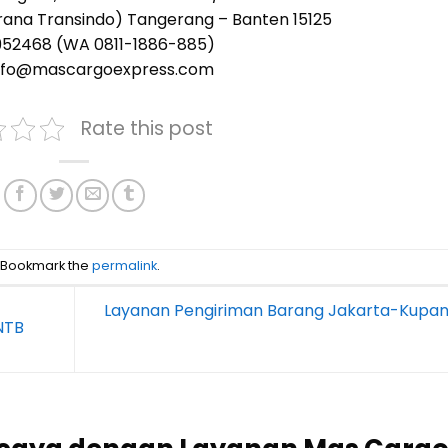
rana Transindo) Tangerang – Banten 15125
2952468 (WA 0811-1886-885)
 info@mascargoexpress.com
Rate this post
. Bookmark the
permalink
.
Layanan Pengiriman Barang Jakarta-Kupa
NTB