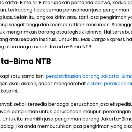
 Jakarta-Bima NTB merupakan pertanda bahwa, kedua d
mun, terkadang tidak semua perusahaan jasa pengiriman
luas. Selain itu, ongkos kirim atau tarif jasa pengiriman 
rang sangat tinggi dan memberatkan konsumen. Sehingga
k mengirimkan barang atau logistik lainnya. Hal tersebu
ang atau sebuah institusi. Untuk itu, Mas Cargo Express ha
g atau cargo murah Jakarta-Bima NTB.
rta-Bima NTB
api satu sama lain,
pendistribusian barang Jakarta-Bim
dengan asal-asalan, dapat menghambat
sistem perekonom
ota ini.
yak sekali tersedia berbagai perusahaan jasa ekspedisi,
yani pengiriman untuk perusahaan maupun perorangan.
Untuk itu, memilih jasa pengiriman barang Jakarta-Bim
Apalagi jika anda membutuhkan jasa pengiriman yang bis