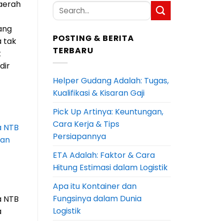
aerah
yang
POSTING & BERITA
 tak
TERBARU
t
dir
Helper Gudang Adalah: Tugas,
Kualifikasi & Kisaran Gaji
Pick Up Artinya: Keuntungan,
Cara Kerja & Tips
a NTB
Persiapannya
ian
ETA Adalah: Faktor & Cara
Hitung Estimasi dalam Logistik
Apa itu Kontainer dan
Fungsinya dalam Dunia
a NTB
Logistik
a