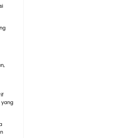
si
ang
n,
if
a yang
a
an