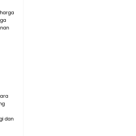
 harga
rga
anan
cara
ang
gi dan