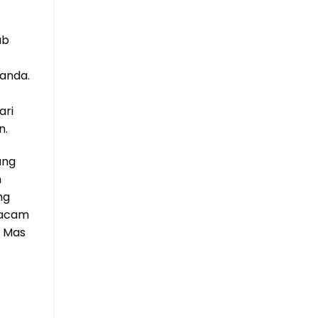
ab
anda.
ari
n.
ang
n
ng
macam
i Mas