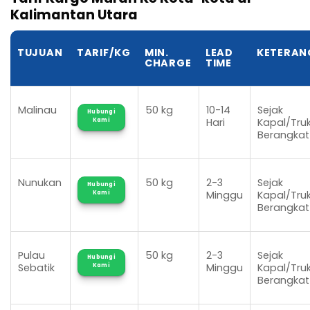
Kalimantan Utara
TUJUAN
TARIF/KG
MIN.
LEAD
KETERAN
CHARGE
TIME
Malinau
50 kg
10-14
Sejak
Hubungi
Hari
Kapal/Tru
Kami
Berangkat
Nunukan
50 kg
2-3
Sejak
Hubungi
Minggu
Kapal/Tru
Kami
Berangkat
Pulau
50 kg
2-3
Sejak
Hubungi
Sebatik
Minggu
Kapal/Tru
Kami
Berangkat