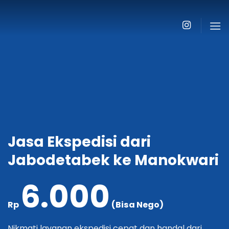
Skip
to
content
Jasa Ekspedisi dari
Jabodetabek ke Manokwari
6.000
Rp
(Bisa Nego)
Nikmati layanan ekspedisi cepat dan handal dari